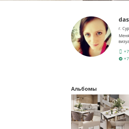
das
г. Су
Меня
визу
+7 
+7 
Альбомы